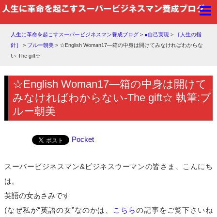
人生に革命を起こすスーパービジネスマン養成ブログ
>
●自己実現
>
［人生の指
針］
>
ブルー朝美
>
☆English Woman17―箱の中身は開けてみなければわからな
い-The gift☆
☆English Woman17―箱の中身は開けて
みなければわからない-The gift☆ 執筆:ブ
ルー朝美
Pocket
スーパービジネスマン&ビジネスウーマンの皆さま、こんにち
は。
英語の女あさみです
(なぜ私が“英語の女”なのかは、
こちら
の記事をご覧下さいね