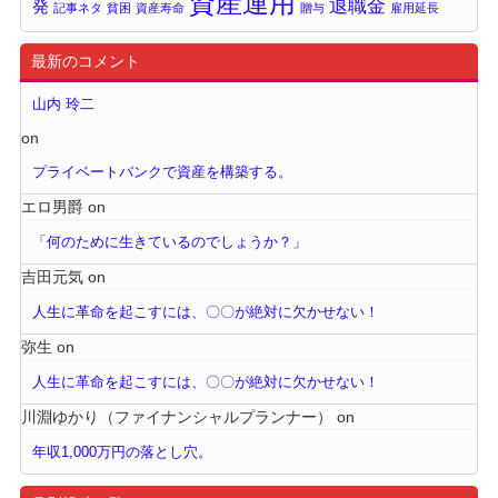
資産運用
退職金
発
記事ネタ
貧困
資産寿命
贈与
雇用延長
最新のコメント
山内 玲二
on
プライベートバンクで資産を構築する。
エロ男爵
on
「何のために生きているのでしょうか？」
吉田元気
on
人生に革命を起こすには、〇〇が絶対に欠かせない！
弥生
on
人生に革命を起こすには、〇〇が絶対に欠かせない！
川淵ゆかり（ファイナンシャルプランナー）
on
年収1,000万円の落とし穴。