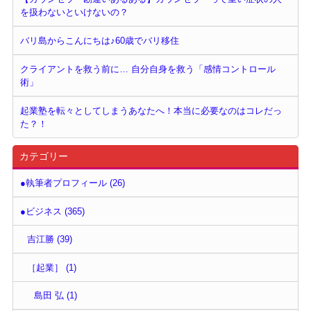
を扱わないといけないの？
バリ島からこんにちは♪60歳でバリ移住
クライアントを救う前に… 自分自身を救う「感情コントロール
術」
起業塾を転々としてしまうあなたへ！本当に必要なのはコレだっ
た？！
カテゴリー
●執筆者プロフィール (26)
●ビジネス (365)
吉江勝 (39)
［起業］ (1)
島田 弘 (1)