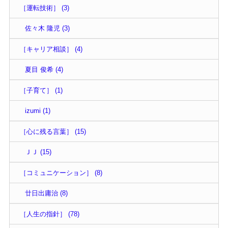
［運転技術］ (3)
佐々木 隆児 (3)
［キャリア相談］ (4)
夏目 俊希 (4)
［子育て］ (1)
izumi (1)
［心に残る言葉］ (15)
ＪＪ (15)
［コミュニケーション］ (8)
廿日出庸治 (8)
［人生の指針］ (78)