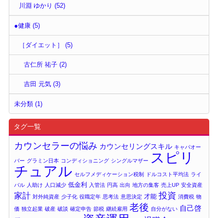
川淵 ゆかり (52)
●健康 (5)
［ダイエット］ (5)
古仁所 祐子 (2)
吉田 元気 (3)
未分類 (1)
タグ一覧
カウンセラーの悩み
カウンセリングスキル
キャパオー
スピリ
バー
グラミン日本
コンディショニング
シングルマザー
チュアル
セルフメディケーション税制
ドルコスト平均法
ライ
低金利
バル
人助け
人口減少
入管法
円高
出向
地方の集客
売上UP
安全資産
投資
家計
才能
対外純資産
少子化
役職定年
思考法
意思決定
消費税
物
老後
自己啓
価
独立起業
破産
破談
確定申告
節税
継続雇用
自分がない