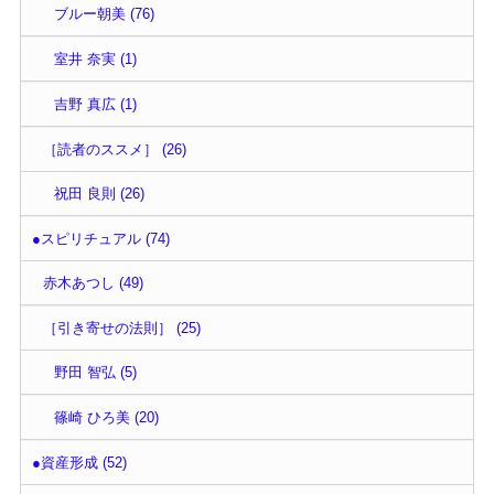
ブルー朝美 (76)
室井 奈実 (1)
吉野 真広 (1)
［読者のススメ］ (26)
祝田 良則 (26)
●スピリチュアル (74)
赤木あつし (49)
［引き寄せの法則］ (25)
野田 智弘 (5)
篠崎 ひろ美 (20)
●資産形成 (52)