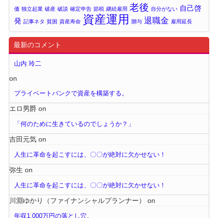
老後
自己啓
価
独立起業
破産
破談
確定申告
節税
継続雇用
自分がない
資産運用
退職金
発
記事ネタ
貧困
資産寿命
贈与
雇用延長
最新のコメント
山内 玲二
on
プライベートバンクで資産を構築する。
エロ男爵
on
「何のために生きているのでしょうか？」
吉田元気
on
人生に革命を起こすには、〇〇が絶対に欠かせない！
弥生
on
人生に革命を起こすには、〇〇が絶対に欠かせない！
川淵ゆかり（ファイナンシャルプランナー）
on
年収1,000万円の落とし穴。