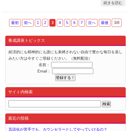
続きを読む
最初
前へ
1
2
3
4
5
6
7
次へ
最後
3/8
養成講座トピックス
経済的にも精神的にも誰にも束縛されない自由で豊かな毎日を楽し
みたい方は今すぐご登録ください。（無料配信）
名前：
Email：
サイト内検索
最近の投稿
言語化が苦手でも、カウンセラーとしてやっていけるの？