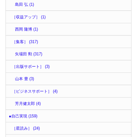
島田 弘 (1)
［収益アップ］ (1)
西岡 隆博 (1)
［集客］ (317)
矢場田 勲 (317)
［出版サポート］ (3)
山本 豊 (3)
［ビジネスサポート］ (4)
芳月健太郎 (4)
●自己実現 (159)
［星読み］ (24)