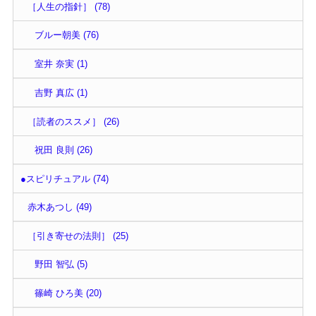
［人生の指針］ (78)
ブルー朝美 (76)
室井 奈実 (1)
吉野 真広 (1)
［読者のススメ］ (26)
祝田 良則 (26)
●スピリチュアル (74)
赤木あつし (49)
［引き寄せの法則］ (25)
野田 智弘 (5)
篠崎 ひろ美 (20)