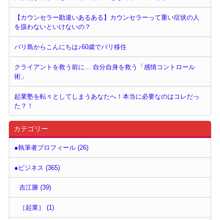
【カウンセラー勘違いあるある】カウンセラーって重い症状の人
を扱わないといけないの？
バリ島からこんにちは♪60歳でバリ移住
クライアントを救う前に… 自分自身を救う「感情コントロール
術」
起業塾を転々としてしまうあなたへ！本当に必要なのはコレだっ
た？！
カテゴリー
●執筆者プロフィール (26)
●ビジネス (365)
吉江勝 (39)
［起業］ (1)