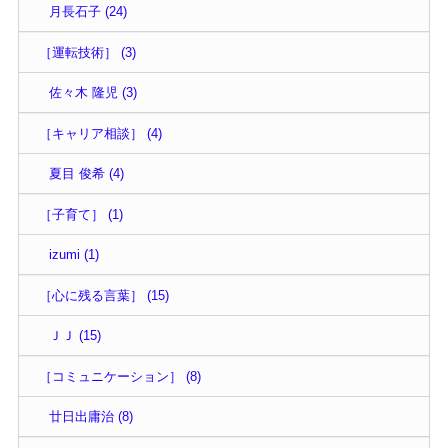
月長石子 (24)
［運転技術］ (3)
佐々木 隆児 (3)
［キャリア相談］ (4)
夏目 俊希 (4)
［子育て］ (1)
izumi (1)
［心に残る言葉］ (15)
ＪＪ (15)
［コミュニケーション］ (8)
廿日出庸治 (8)