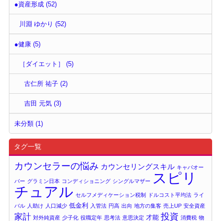
●資産形成 (52)
川淵 ゆかり (52)
●健康 (5)
［ダイエット］ (5)
古仁所 祐子 (2)
吉田 元気 (3)
未分類 (1)
タグ一覧
カウンセラーの悩み
カウンセリングスキル
キャパオー
スピリ
バー
グラミン日本
コンディショニング
シングルマザー
チュアル
セルフメディケーション税制
ドルコスト平均法
ライ
低金利
バル
人助け
人口減少
入管法
円高
出向
地方の集客
売上UP
安全資産
投資
家計
才能
対外純資産
少子化
役職定年
思考法
意思決定
消費税
物