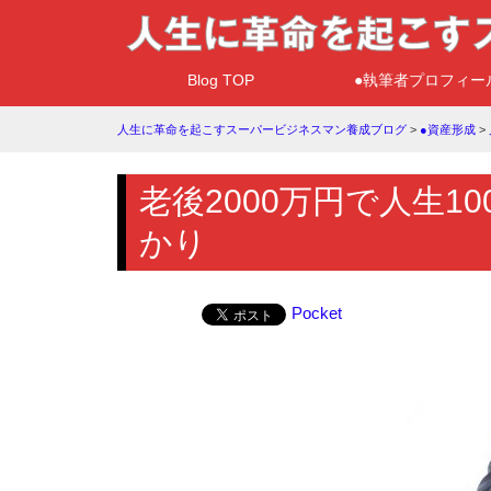
Blog TOP
●執筆者プロフィー
人生に革命を起こすスーパービジネスマン養成ブログ
>
●資産形成
>
老後2000万円で人生1
かり
Pocket