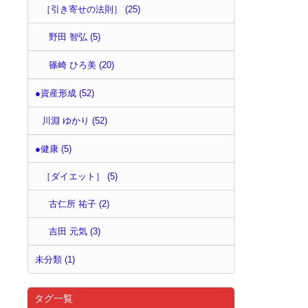
［引き寄せの法則］ (25)
野田 智弘 (5)
篠崎 ひろ美 (20)
●資産形成 (52)
川淵 ゆかり (52)
●健康 (5)
［ダイエット］ (5)
古仁所 祐子 (2)
吉田 元気 (3)
未分類 (1)
タグ一覧