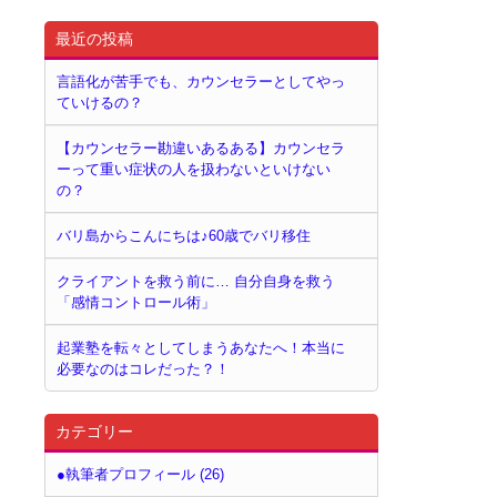
最近の投稿
言語化が苦手でも、カウンセラーとしてやっ
ていけるの？
【カウンセラー勘違いあるある】カウンセラ
ーって重い症状の人を扱わないといけない
の？
バリ島からこんにちは♪60歳でバリ移住
クライアントを救う前に… 自分自身を救う
「感情コントロール術」
起業塾を転々としてしまうあなたへ！本当に
必要なのはコレだった？！
カテゴリー
●執筆者プロフィール (26)