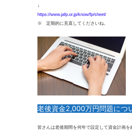
↓
https://www.jafp.or.jp/know/fp/sheet/
※ 定期的に見直してくださいね。
老後資金2,000万円問題につ
皆さんは老後期間を何年で設定して資金計画を