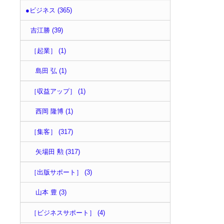
●ビジネス (365)
吉江勝 (39)
［起業］ (1)
島田 弘 (1)
［収益アップ］ (1)
西岡 隆博 (1)
［集客］ (317)
矢場田 勲 (317)
［出版サポート］ (3)
山本 豊 (3)
［ビジネスサポート］ (4)