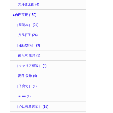
芳月健太郎 (4)
●自己実現 (159)
［星読み］ (24)
月長石子 (24)
［運転技術］ (3)
佐々木 隆児 (3)
［キャリア相談］ (4)
夏目 俊希 (4)
［子育て］ (1)
izumi (1)
［心に残る言葉］ (15)