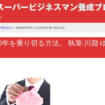
ル
川淵 ゆかり
>
老後2000万円で人生100年を乗り切る方法。
00年を乗り切る方法。 執筆:川淵 