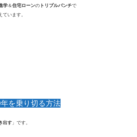
進学
＆
住宅ローン
の
トリプルパンチ
で
えています。
00年を乗り切る方法
き出す
」です。