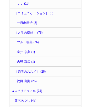
ＪＪ (15)
［コミュニケーション］ (8)
廿日出庸治 (8)
［人生の指針］ (78)
ブルー朝美 (76)
室井 奈実 (1)
吉野 真広 (1)
［読者のススメ］ (26)
祝田 良則 (26)
●スピリチュアル (74)
赤木あつし (49)