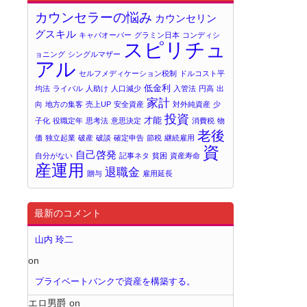
カウンセラーの悩み
カウンセリン
グスキル
キャパオーバー
グラミン日本
コンディシ
スピリチュ
ョニング
シングルマザー
アル
セルフメディケーション税制
ドルコスト平
低金利
均法
ライバル
人助け
人口減少
入管法
円高
出
家計
向
地方の集客
売上UP
安全資産
対外純資産
少
投資
才能
子化
役職定年
思考法
意思決定
消費税
物
老後
価
独立起業
破産
破談
確定申告
節税
継続雇用
資
自己啓発
自分がない
記事ネタ
貧困
資産寿命
産運用
退職金
贈与
雇用延長
最新のコメント
山内 玲二
on
プライベートバンクで資産を構築する。
エロ男爵
on