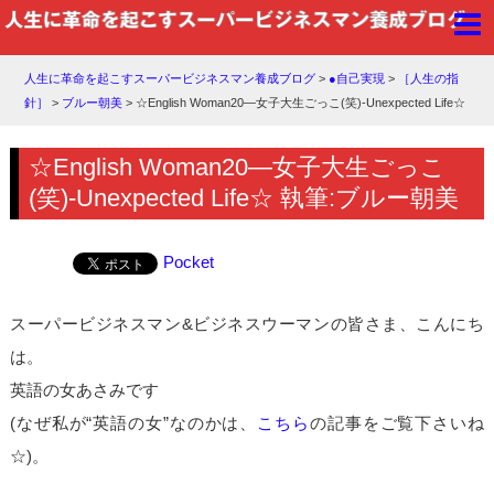
人生に革命を起こすスーパービジネスマン養成ブログ
>
●自己実現
>
［人生の指
針］
>
ブルー朝美
>
☆English Woman20―女子大生ごっこ(笑)-Unexpected Life☆
☆English Woman20―女子大生ごっこ
(笑)-Unexpected Life☆ 執筆:ブルー朝美
Pocket
スーパービジネスマン&ビジネスウーマンの皆さま、こんにち
は。
英語の女あさみです
(なぜ私が“英語の女”なのかは、
こちら
の記事をご覧下さいね
☆)。