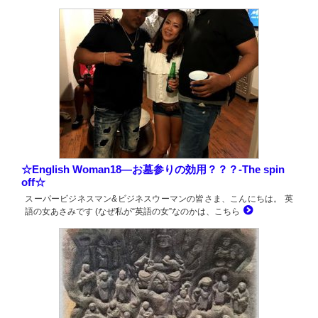
☆English Woman18―お墓参りの効用？？？-The spin
off☆
スーパービジネスマン&ビジネスウーマンの皆さま、こんにちは。 英
語の女あさみです (なぜ私が“英語の女”なのかは、こちら