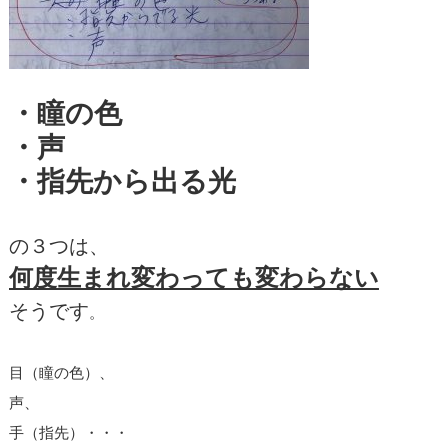
・瞳の色
・声
・指先から出る光
の３つは、
何度生まれ変わっても変わらない
そうです
。
目（瞳の色）、
声、
手（指先）・・・