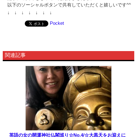
以下のソーシャルボタンで共有していただくと嬉しいです^^
↓ ↓ ↓ ↓ ↓ ↓ ↓
Pocket
関連記事
英語の女の開運神社仏閣巡り☆No.4/☆大黒天をお迎えに