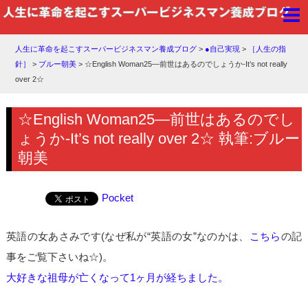
人生に革命を起こすスーパービジネスマン養成ブログ
>
●自己実現
>
［人生の指
針］
>
ブルー朝美
>
☆English Woman25―前世はあるのでしょうか-It’s not really
over 2☆
☆English Woman25―前世はあるのでし
ょうか-It’s not really over 2☆ 執筆:ブルー
朝美
Pocket
英語の女あさみです(なぜ私が“英語の女”なのかは、
こちら
の記
事をご覧下さいね☆)。
大好きな祖母が亡くなって1ヶ月が経ちました。