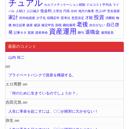
チュアル
セルフメディケーション税制
ドルコスト平均法
ライ
低金利
バル
人助け
人口減少
入管法
円高
出向
地方の集客
売上UP
安全資産
投資
家計
才能
対外純資産
少子化
役職定年
思考法
意思決定
消費税
物
老後
自己啓
価
独立起業
破産
破談
確定申告
節税
継続雇用
自分がない
資産運用
退職金
発
記事ネタ
貧困
資産寿命
贈与
雇用延長
最新のコメント
山内 玲二
on
プライベートバンクで資産を構築する。
エロ男爵
on
「何のために生きているのでしょうか？」
吉田元気
on
人生に革命を起こすには、〇〇が絶対に欠かせない！
弥生
on