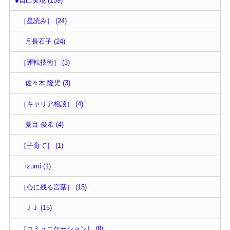
●自己実現 (159)
［星読み］ (24)
月長石子 (24)
［運転技術］ (3)
佐々木 隆児 (3)
［キャリア相談］ (4)
夏目 俊希 (4)
［子育て］ (1)
izumi (1)
［心に残る言葉］ (15)
ＪＪ (15)
［コミュニケーション］ (8)