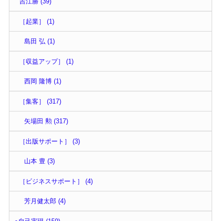
吉江勝 (39)
［起業］ (1)
島田 弘 (1)
［収益アップ］ (1)
西岡 隆博 (1)
［集客］ (317)
矢場田 勲 (317)
［出版サポート］ (3)
山本 豊 (3)
［ビジネスサポート］ (4)
芳月健太郎 (4)