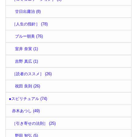
廿日出庸治 (8)
［人生の指針］ (78)
ブルー朝美 (76)
室井 奈実 (1)
吉野 真広 (1)
［読者のススメ］ (26)
祝田 良則 (26)
●スピリチュアル (74)
赤木あつし (49)
［引き寄せの法則］ (25)
野田 智弘 (5)