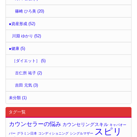
篠崎 ひろ美 (20)
●資産形成 (52)
川淵 ゆかり (52)
●健康 (5)
［ダイエット］ (5)
古仁所 祐子 (2)
吉田 元気 (3)
未分類 (1)
タグ一覧
カウンセラーの悩み
カウンセリングスキル
キャパオー
スピリ
バー
グラミン日本
コンディショニング
シングルマザー