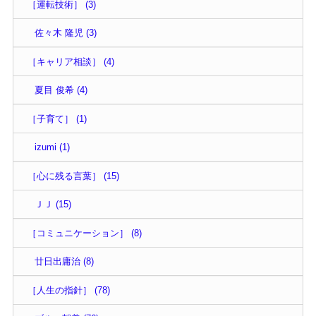
［運転技術］ (3)
佐々木 隆児 (3)
［キャリア相談］ (4)
夏目 俊希 (4)
［子育て］ (1)
izumi (1)
［心に残る言葉］ (15)
ＪＪ (15)
［コミュニケーション］ (8)
廿日出庸治 (8)
［人生の指針］ (78)