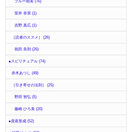
ブルー朝美 (76)
室井 奈実 (1)
吉野 真広 (1)
［読者のススメ］ (26)
祝田 良則 (26)
●スピリチュアル (74)
赤木あつし (49)
［引き寄せの法則］ (25)
野田 智弘 (5)
篠崎 ひろ美 (20)
●資産形成 (52)