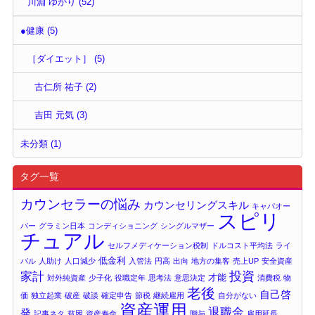
川淵 ゆかり (52)
●健康 (5)
［ダイエット］ (5)
古仁所 祐子 (2)
吉田 元気 (3)
未分類 (1)
タグ一覧
カウンセラーの悩み
カウンセリングスキル
キャパオー
スピリ
バー
グラミン日本
コンディショニング
シングルマザー
チュアル
セルフメディケーション税制
ドルコスト平均法
ライ
低金利
バル
人助け
人口減少
入管法
円高
出向
地方の集客
売上UP
安全資産
投資
家計
才能
対外純資産
少子化
役職定年
思考法
意思決定
消費税
物
老後
自己啓
価
独立起業
破産
破談
確定申告
節税
継続雇用
自分がない
資産運用
退職金
発
記事ネタ
貧困
資産寿命
贈与
雇用延長