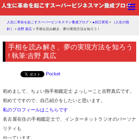
人生に革命を起こすスーパービジネスマン養成ブログ
>
●自己実現
>
［人生の指
針］
>
吉野 真広
>
手相を読み解き、夢の実現方法を知ろう !
手相を読み解き、夢の実現方法を知ろう
! 執筆:吉野 真広
Pocket
初めまして、ちょい熱手相鑑定士 よっしーこと吉野真広です。
初めてですので、自己紹介をしたいと思います。
私のプロフィールはこちらです
名古屋在住の手相鑑定士で、インターネットラジオのパーソナ
リティも
やっています。