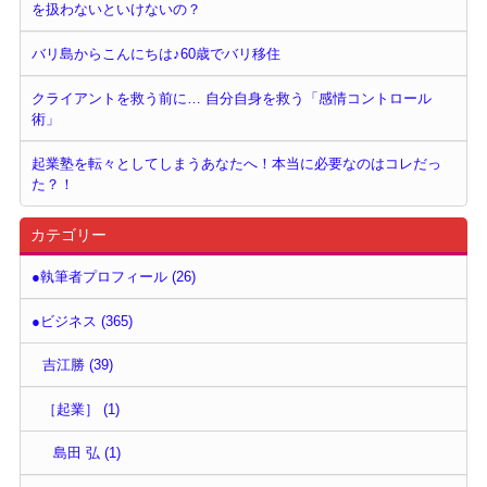
を扱わないといけないの？
バリ島からこんにちは♪60歳でバリ移住
クライアントを救う前に… 自分自身を救う「感情コントロール
術」
起業塾を転々としてしまうあなたへ！本当に必要なのはコレだっ
た？！
カテゴリー
●執筆者プロフィール (26)
●ビジネス (365)
吉江勝 (39)
［起業］ (1)
島田 弘 (1)