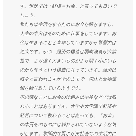
す。現状では「経済＝お金」と言っても良いで
しょう。
私たちは生活をするためにお金を稼ぎますし、
人生の半分はそのために仕事をしています。お
金は生きることと直結していますから影響力は
絶大です。かつ、経済の構造は弱肉強食が大前
提で、より強く大きいものがより弱く小さいも
のから奪うという構造になっています。経済は
戦争と言われますがそのままで、淘汰と食物連
鎖を繰り返しているようです。
不思議なことにお金の仕組みは学校などでは教
わることはありません。大学や大学院で経済や
経営について教わることはあっても、「お金」
の本質そのものには触れられていないような気
がします。学問的な賢さが実社会での生活力に