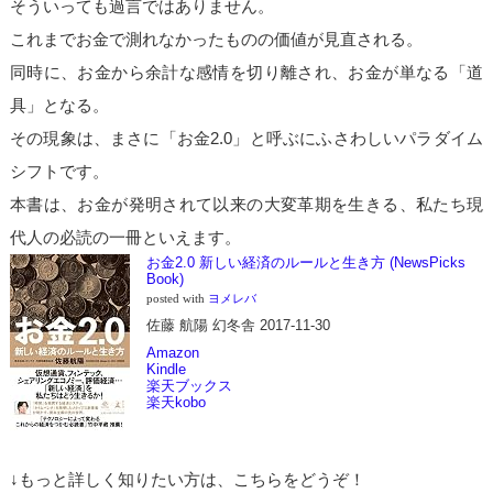
そういっても過言ではありません。
これまでお金で測れなかったものの価値が見直される。
同時に、お金から余計な感情を切り離され、お金が単なる「道
具」となる。
その現象は、まさに「お金2.0」と呼ぶにふさわしいパラダイム
シフトです。
本書は、お金が発明されて以来の大変革期を生きる、私たち現
代人の必読の一冊といえます。
お金2.0 新しい経済のルールと生き方 (NewsPicks
Book)
posted with
ヨメレバ
佐藤 航陽 幻冬舎 2017-11-30
Amazon
Kindle
楽天ブックス
楽天kobo
↓もっと詳しく知りたい方は、こちらをどうぞ！