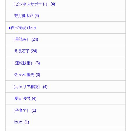
［ビジネスサポート］ (4)
芳月健太郎 (4)
●自己実現 (159)
［星読み］ (24)
月長石子 (24)
［運転技術］ (3)
佐々木 隆児 (3)
［キャリア相談］ (4)
夏目 俊希 (4)
［子育て］ (1)
izumi (1)