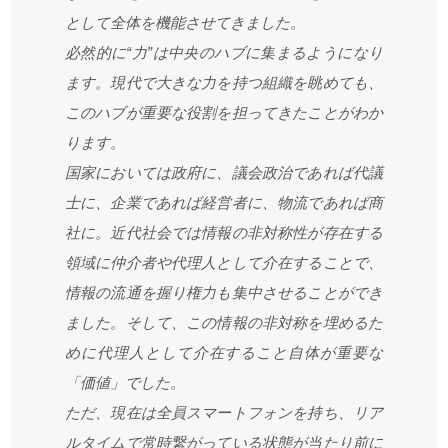
として全体を機能させてきました。
必然的に“力”は中央のハブに集まるようになり
ます。現代で大きな力を持つ組織を眺めても、
このハブが重要な役割を担ってきたことがわか
ります。
国家においては政府に、議会政治であれば代議
士に、企業であれば経営者に、物流であれば商
社に。近代社会では情報の非対称性が存在する
領域に仲介者や代理人として介在することで、
情報の流通を握り権力も集中させることができ
ました。そして、この情報の非対称を埋めるた
めに代理人として介在すること自体が重要な
「価値」でした。
ただ、現在は全員スマートフォンを持ち、リア
ルタイムで常時繋がっている状態が当たり前に