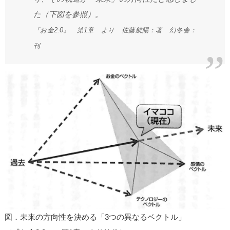
た（下図を参照）。
『お金2.0』 第1章 より 佐藤航陽：著 幻冬舎：
刊
図．未来の方向性を決める「3つの異なるベクトル」