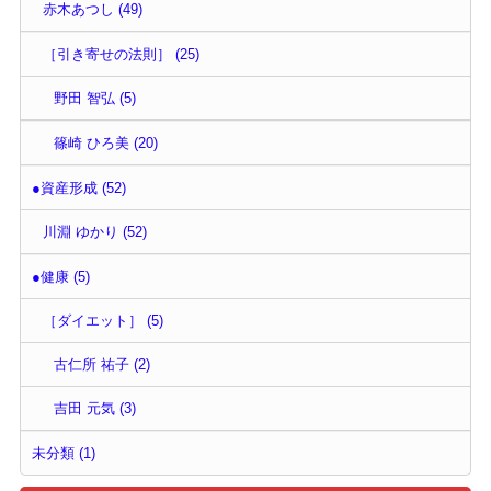
赤木あつし (49)
［引き寄せの法則］ (25)
野田 智弘 (5)
篠崎 ひろ美 (20)
●資産形成 (52)
川淵 ゆかり (52)
●健康 (5)
［ダイエット］ (5)
古仁所 祐子 (2)
吉田 元気 (3)
未分類 (1)