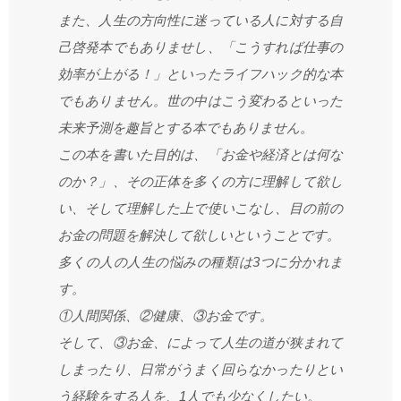
また、人生の方向性に迷っている人に対する自
己啓発本でもありませし、「こうすれば仕事の
効率が上がる！」といったライフハック的な本
でもありません。世の中はこう変わるといった
未来予測を趣旨とする本でもありません。
この本を書いた目的は、「お金や経済とは何な
のか？」、その正体を多くの方に理解して欲し
い、そして理解した上で使いこなし、目の前の
お金の問題を解決して欲しいということです。
多くの人の人生の悩みの種類は3つに分かれま
す。
①人間関係、②健康、③お金です。
そして、③お金、によって人生の道が狭まれて
しまったり、日常がうまく回らなかったりとい
う経験をする人を、1人でも少なくしたい。