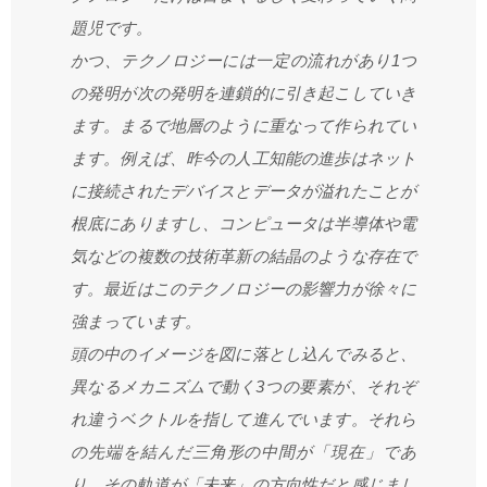
題児です。
かつ、テクノロジーには一定の流れがあり1つ
の発明が次の発明を連鎖的に引き起こしていき
ます。まるで地層のように重なって作られてい
ます。例えば、昨今の人工知能の進歩はネット
に接続されたデバイスとデータが溢れたことが
根底にありますし、コンピュータは半導体や電
気などの複数の技術革新の結晶のような存在で
す。最近はこのテクノロジーの影響力が徐々に
強まっています。
頭の中のイメージを図に落とし込んでみると、
異なるメカニズムで動く3つの要素が、それぞ
れ違うベクトルを指して進んでいます。それら
の先端を結んだ三角形の中間が「現在」であ
り、その軌道が「未来」の方向性だと感じまし