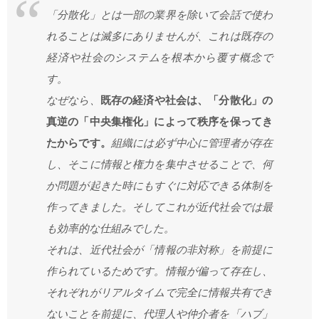
「分散化」とは一部の業界を除いて会話で使わ
れることは滅多にありませんが、これは既存の
経済や社会のシステムを根本から覆す概念で
す。
なぜなら、
既存の経済や社会は、「分散化」の
真逆の「中央集権化」によって秩序を保ってき
たからです。
組織には必ず中心に管理者が存在
し、そこに情報と権力を集中させることで、何
か問題が起きた時にもすぐに対応できる体制を
作ってきました。そしてこれが近代社会では最
も効率的な仕組みでした。
それは、近代社会が「情報の非対称」を前提に
作られているためです。情報が偏って存在し、
それぞれがリアルタイムで完全に情報共有でき
ないことを前提に、代理人や仲介者を「ハブ」