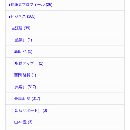
●執筆者プロフィール (26)
●ビジネス (365)
吉江勝 (39)
［起業］ (1)
島田 弘 (1)
［収益アップ］ (1)
西岡 隆博 (1)
［集客］ (317)
矢場田 勲 (317)
［出版サポート］ (3)
山本 豊 (3)