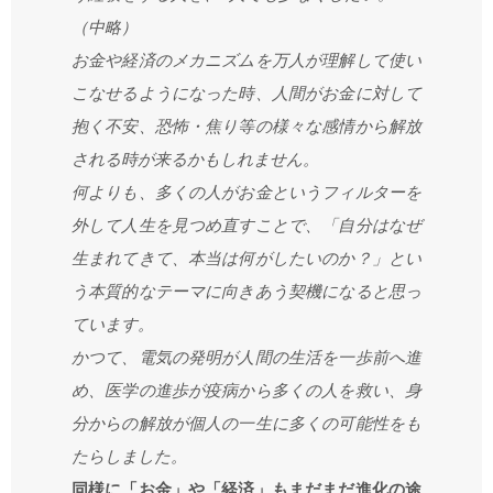
（中略）
お金や経済のメカニズムを万人が理解して使い
こなせるようになった時、人間がお金に対して
抱く不安、恐怖・焦り等の様々な感情から解放
される時が来るかもしれません。
何よりも、多くの人がお金というフィルターを
外して人生を見つめ直すことで、「自分はなぜ
生まれてきて、本当は何がしたいのか？」とい
う本質的なテーマに向きあう契機になると思っ
ています。
かつて、電気の発明が人間の生活を一歩前へ進
め、医学の進歩が疫病から多くの人を救い、身
分からの解放が個人の一生に多くの可能性をも
たらしました。
同様に「お金」や「経済」もまだまだ進化の途