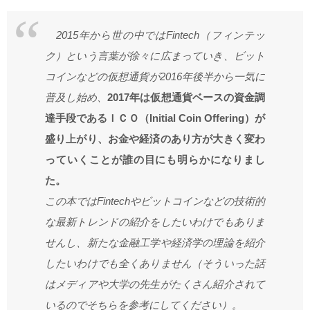
2015年から世の中ではFintech（フィンテッ
ク）という言葉が徐々に広まっていき、ビット
コインなどの仮想通貨が2016年後半から一気に
普及し始め、
2017年は仮想通貨ベースの資金調
達手段であるＩＣＯ（Initial Coin Offering）が
盛り上がり、お金や経済のあり方が大きく変わ
っていくことが誰の目にも明らかになりまし
た。
この本ではFintechやビットコインなどの技術的
な最新トレンドの紹介をしたいわけでもありま
せんし、新たな金融工学や経済学の理論を紹介
したいわけでも全くありません（そういった話
はメディアや大学の先生がたくさん紹介されて
いるのでそちらを参考にしてください）。