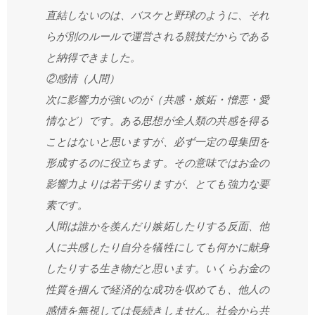
直結しないのは、バスケと野球のように、それ
らが別のルールで運営される競技だからである
と納得できました。
②感情（人間）
次に影響力が強いのが（共感・嫉妬・憎悪・愛
情など）です。ある思想が全人類の共感を得る
ことはないと思いますが、必ず一定の母集団を
形成するのに役立ちます。その意味ではお金の
影響力よりは若干劣りますが、とても強力な要
素です。
人間は誰かを羨んだり嫉妬したりする反面、他
人に共感したり自分を犠牲にしても何かに献身
したりする生き物だと思います。いくらお金の
性質を掴んで経済的な成功を収めても、他人の
感情を無視しては長続きしません。社会から共