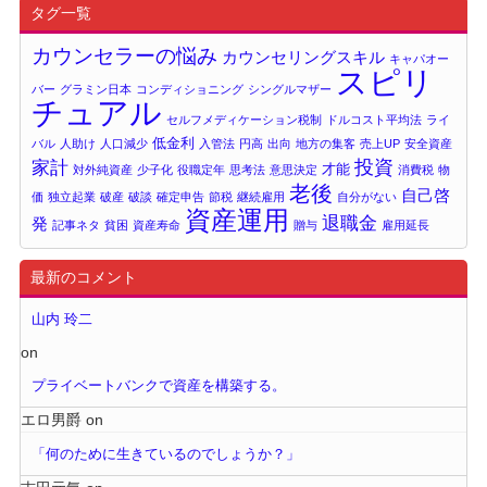
タグ一覧
カウンセラーの悩み
カウンセリングスキル
キャパオー
スピリ
バー
グラミン日本
コンディショニング
シングルマザー
チュアル
セルフメディケーション税制
ドルコスト平均法
ライ
低金利
バル
人助け
人口減少
入管法
円高
出向
地方の集客
売上UP
安全資産
投資
家計
才能
対外純資産
少子化
役職定年
思考法
意思決定
消費税
物
老後
自己啓
価
独立起業
破産
破談
確定申告
節税
継続雇用
自分がない
資産運用
退職金
発
記事ネタ
貧困
資産寿命
贈与
雇用延長
最新のコメント
山内 玲二
on
プライベートバンクで資産を構築する。
エロ男爵
on
「何のために生きているのでしょうか？」