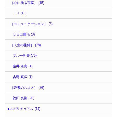
［心に残る言葉］ (15)
ＪＪ (15)
［コミュニケーション］ (8)
廿日出庸治 (8)
［人生の指針］ (78)
ブルー朝美 (76)
室井 奈実 (1)
吉野 真広 (1)
［読者のススメ］ (26)
祝田 良則 (26)
●スピリチュアル (74)