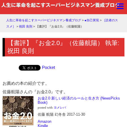
人生に革命を起こすスーパービジネスマン養成ブログ
>
●自己実現
>
［読者のス
スメ］
>
祝田 良則
>
【書評】『お金2.0』（佐藤航陽）
【書評】『お金2.0』（佐藤航陽） 執筆:
祝田 良則
Pocket
お薦めの本の紹介です。
佐藤航陽さんの『お金2.0』です。
お金2.0 新しい経済のルールと生き方 (NewsPicks
Book)
posted with
ヨメレバ
佐藤 航陽 幻冬舎 2017-11-30
Amazon
Kindle