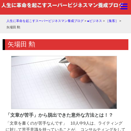
人生に革命を起こすスーパービジネスマン養成ブログ
>
●ビジネス
>
［集客］
>
矢場田 勲
矢場田 勲
「文章が苦手」から脱出できた意外な方法とは！？
「文章を書くのが苦手なんです」 10人中9人は、ライティング
に対して苦手意識を持っていることが、 コンサルティングをして