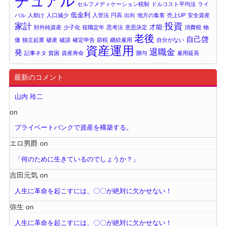
チュアル
セルフメディケーション税制
ドルコスト平均法
ライ
低金利
バル
人助け
人口減少
入管法
円高
出向
地方の集客
売上UP
安全資産
投資
家計
才能
対外純資産
少子化
役職定年
思考法
意思決定
消費税
物
老後
自己啓
価
独立起業
破産
破談
確定申告
節税
継続雇用
自分がない
資産運用
退職金
発
記事ネタ
貧困
資産寿命
贈与
雇用延長
最新のコメント
山内 玲二
on
プライベートバンクで資産を構築する。
エロ男爵
on
「何のために生きているのでしょうか？」
吉田元気
on
人生に革命を起こすには、〇〇が絶対に欠かせない！
弥生
on
人生に革命を起こすには、〇〇が絶対に欠かせない！