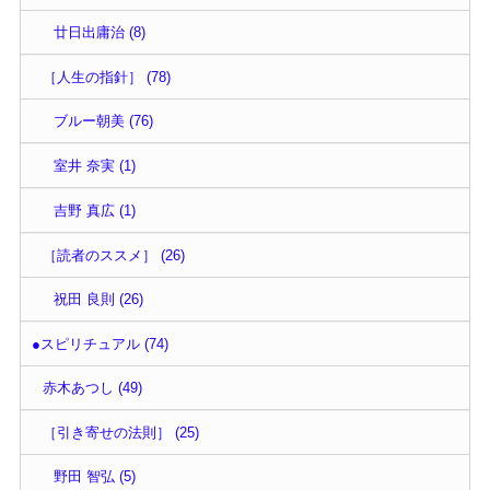
廿日出庸治 (8)
［人生の指針］ (78)
ブルー朝美 (76)
室井 奈実 (1)
吉野 真広 (1)
［読者のススメ］ (26)
祝田 良則 (26)
●スピリチュアル (74)
赤木あつし (49)
［引き寄せの法則］ (25)
野田 智弘 (5)