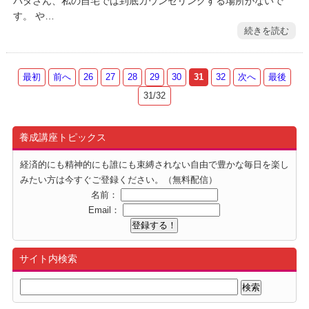
バタさん、私の自宅では到底カウンセリングする場所がないで
す。 や…
続きを読む
最初
前へ
26
27
28
29
30
31
32
次へ
最後
31/32
養成講座トピックス
経済的にも精神的にも誰にも束縛されない自由で豊かな毎日を楽し
みたい方は今すぐご登録ください。（無料配信）
名前：
Email：
サイト内検索