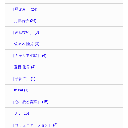
［星読み］ (24)
月長石子 (24)
［運転技術］ (3)
佐々木 隆児 (3)
［キャリア相談］ (4)
夏目 俊希 (4)
［子育て］ (1)
izumi (1)
［心に残る言葉］ (15)
ＪＪ (15)
［コミュニケーション］ (8)