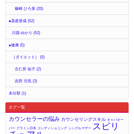
篠崎 ひろ美 (20)
●資産形成 (52)
川淵 ゆかり (52)
●健康 (5)
［ダイエット］ (5)
古仁所 祐子 (2)
吉田 元気 (3)
未分類 (1)
タグ一覧
カウンセラーの悩み
カウンセリングスキル
キャパオー
スピリ
バー
グラミン日本
コンディショニング
シングルマザー