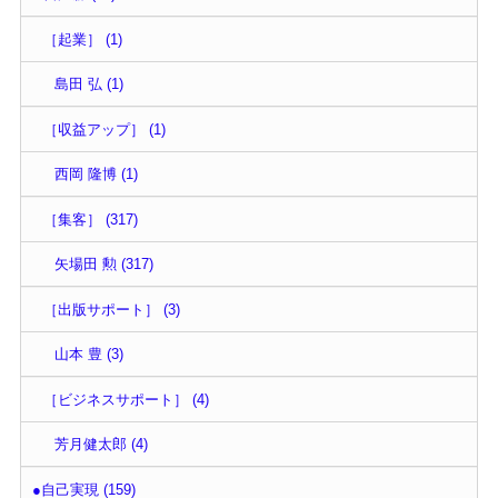
［起業］ (1)
島田 弘 (1)
［収益アップ］ (1)
西岡 隆博 (1)
［集客］ (317)
矢場田 勲 (317)
［出版サポート］ (3)
山本 豊 (3)
［ビジネスサポート］ (4)
芳月健太郎 (4)
●自己実現 (159)