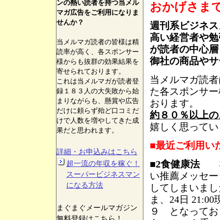
ンの熱い読者を持つ当メル
おかげさま
マガ広告をご利用になりま
せんか？
週刊系ビジネス
高い経営者や勉
当メルマガ読者の皆様は精
が読者の中心層
読率が高く、各スポンサー
御社の商品やサ
様からも抜群の効果結果を
寄せられております。
当メルマガ読者
これは当メルマガが読者登
た各スポンサー
録１８３人の大失敗から始
まりながらも、懸賞や広告
おります。
だけに頼らず殆ど口コミだ
約８０％以上の
けで人数を増やしてきた成
嬉しく思ってい
果だと思われます。
■最近ご利用い
詳細・お申込みはこちら
■
2食健康法 
超一流の年収を稼ぐ！
スーパービジネスマン
い推薦メッセー
になる方法
してしまいまし
ま、24日 21
まぐまぐメールマガジン
９ となってお
無料登録はこちら！