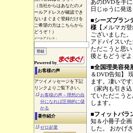
あのDVDを手
（当社からはあなたのメ
日じゅうに発送
ールアドレスが確認でき
ないまぐまぐ登録だけを
■
シーズプラン
ご希望の方はこちらから
様
【メルマガ登
どうぞ！）
ございました。
メールアドレス：
アドバイスいた
ただこうと思い
後ともどうぞよ
Powered by
■
全国理美容発
お客様の声
＆DVD告知】
ます。凄いです
アツイメッセージを下記
（家内も引き込
リンクよりご覧下さい。
ていただこうと
お客様の声－理想の自
分になれば圧倒的に儲
します。
かる
■
フィットバラ
著作紹介
知＆小冊子企画
ゼロ起業
した。 おかげ