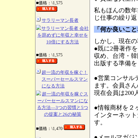
■価格：\1,575
私もほんの数年
じ仕事の繰り返
サラリーマン長者
「何か良いこと
しかし、現在の
●既に2冊著作
収め、台湾・韓
■価格：\1,575
出版する準備を
超一流の年収を稼ぐ！
●営業コンサル
スーパーセールスマン
ます。会員さん
になる方法
現在会員は20
●情報商材を２
インターネット
す。
■価格：\1,470
●メールマガジン