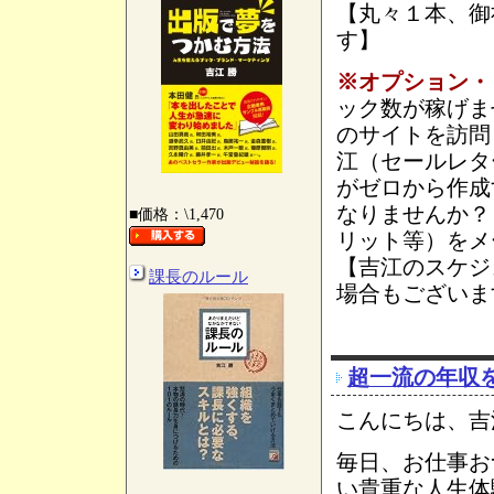
【丸々１本、御
す】
※オプション・
ック数が稼げま
のサイトを訪問
江（セールレタ
がゼロから作成
なりませんか？
■価格：\1,470
リット等）をメ
【吉江のスケジ
課長のルール
場合もございま
超一流の年収
こんにちは、吉
毎日、お仕事お
い貴重な人生体