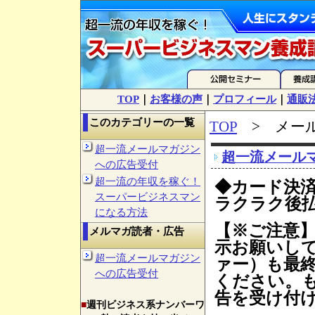
TOP
｜
お客様の声
｜
プロフィール
｜
通販
このカテゴリーの一覧
TOP
> メー
超一流メールマガジン
超一流メール
への広告受付
超一流の年収を稼ぐ！
◆カード決
スーパービジネスマン
ラクラク後
になる方法
【※ご注意
メルマガ読者・広告
示お願いし
超一流メールマガジン
ァー）も最
への広告受付
ください。
告を受け付
■
週刊ビジネス系ナンバーワ