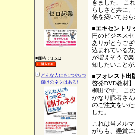
きました。 こ
らしさと共に、
係を築いておら
■
エキセントリ
円のビジネスセ
ありがとうござ
込まれている方
が増えそうで楽
■価格：\1,512
知したいことが
■
フォレスト出
どんな人にも1つや2つ
儲けのネタはある!
啓発DVD教材
柳田です。 こ
かなり読者さん
のご注文をいただ
した。
これは当メルマ
がらも、懸賞に