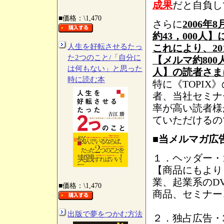
成果
だと自負し
■価格：\1,470
さらに
2006年
約43，000
人生を好転させるたっ
これにより、201
た2つのこと/「自分に
【メルマ約800人
は何もない」と思った
人】の読者さま
時に読む本
特に《TOPI
者、当社セミナ
率が高い読者様
ていただけるの
■当メルマガ広
１．ヘッダー・
【商品にもより
業、起業系のD
■価格：\1,470
商品、セミナー
出版で夢をつかむ方法
２．独占広告・